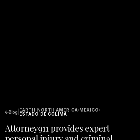
EARTH
NORTH AMERICA
MEXICO
›
›
›
|
Blog
ESTADO DE COLIMA
Attorney911 provides expert
personal injury and criminal