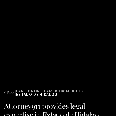
EARTH
NORTH AMERICA
MEXICO
›
›
›
|
Blog
ESTADO DE HIDALGO
Attorney911 provides legal
expertise in Estado de Hidalgo,