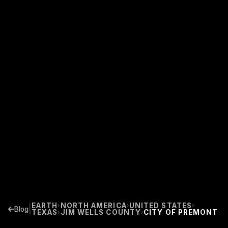
EARTH
NORTH AMERICA
UNITED STATES
›
›
›
|
Blog
TEXAS
JIM WELLS COUNTY
CITY OF PREMONT
›
›