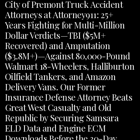
City of Premont Truck Accident
Attorneys at Attorney911: 25+
Years Fighting for Multi-Million
Dollar Verdicts—TBI ($5M+
Recovered) and Amputation
($3.8M+)—Against 80,000-Pound
Walmart 18-Wheelers, Halliburton
Oilfield Tankers, and Amazon
Delivery Vans. Our Former
Insurance Defense Attorney Beats
Great West Casualty and Old
Republic by Securing Samsara
ELD Data and Engine ECM
Downloads Before the 30-Day