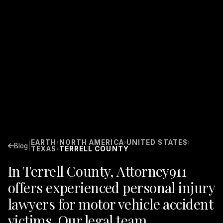
EARTH
NORTH AMERICA
UNITED STATES
›
›
›
|
Blog
TEXAS
TERRELL COUNTY
›
In Terrell County, Attorney911
offers experienced personal injury
lawyers for motor vehicle accident
victims. Our legal team,