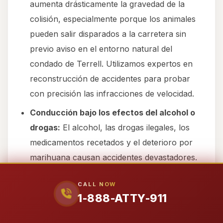
aumenta drásticamente la gravedad de la
colisión, especialmente porque los animales
pueden salir disparados a la carretera sin
previo aviso en el entorno natural del
condado de Terrell. Utilizamos expertos en
reconstrucción de accidentes para probar
con precisión las infracciones de velocidad.
Conducción bajo los efectos del alcohol o
drogas:
El alcohol, las drogas ilegales, los
medicamentos recetados y el deterioro por
marihuana causan accidentes devastadores.
A pesar de nuestro entorno rural, la
CALL NOW
conducción bajo los efectos del alcohol o
1-888-ATTY-911
drogas sigue siendo un riesgo grave en las
carreteras del condado de Terrell,