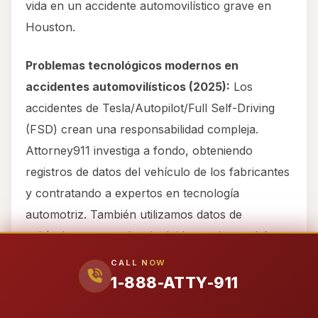
vida en un accidente automovilístico grave en
Houston.
Problemas tecnológicos modernos en
accidentes automovilísticos (2025):
Los
accidentes de Tesla/Autopilot/Full Self-Driving
(FSD) crean una responsabilidad compleja.
Attorney911 investiga a fondo, obteniendo
registros de datos del vehículo de los fabricantes
y contratando a expertos en tecnología
automotriz. También utilizamos datos de
vehículos conectados, incluidos registros del
sistema de infoentretenimiento, datos de GPS e
CALL NOW
información del Registrador de Datos de Eventos
1-888-ATTY-911
(EDR) o “caja negra”, que es evidencia crítica en