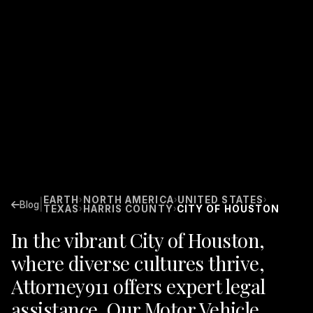
EARTH
NORTH AMERICA
UNITED STATES
›
›
›
|
Blog
TEXAS
HARRIS COUNTY
CITY OF HOUSTON
›
›
In the vibrant City of Houston,
where diverse cultures thrive,
Attorney911 offers expert legal
assistance. Our Motor Vehicle