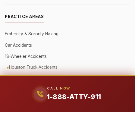
PRACTICE AREAS
Fraternity & Sorority Hazing
Car Accidents
18-Wheeler Accidents
Houston Truck Accidents
Austin Truck Accidents
Beaumont / Golden Triangle
CALL NOW
1-888-ATTY-911
Oilfield Truck Accidents
Corporate Fleet Crashes
Government Vehicle Accidents
Fender Bender / Minor Crash