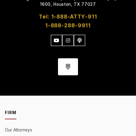
1600, Houston, TX 77027
Tel: 1-888-ATTY-911
1-888-288-9911
FIRM
Our Attorneys