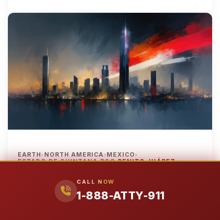
EARTH
NORTH AMERICA
MEXICO
›
›
›
ESTADO DE QUINTANA ROO
BENITO JUÁREZ
›
Oct 27, 2025
CALL NOW
Attorney911 — Benito Juárez
1-888-ATTY-911
Personal Injury & Criminal Defense