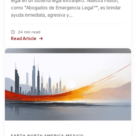
legal en un sistema legal extranjero. Nuestra misión,
como "Abogados de Emergencia Legal™", es brindar
ayuda inmediata, agresiva y…
24 min read
Read Article
EARTH
NORTH AMERICA
MEXICO
›
›
›