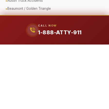
Austin Truck Accidents
Beaumont / Golden Triangle
Oilfield Truck Accidents
Corporate Fleet Crashes
CALL NOW
1-888-ATTY-911
Government Vehicle Accidents
Fender Bender / Minor Crash
Pedestrian & Cyclist Injuries
Motorcycle Accidents
Offshore (Jones Act)
Workplace Accidents
Workers' Compensation
Construction Accidents
Refinery & Plant Accidents