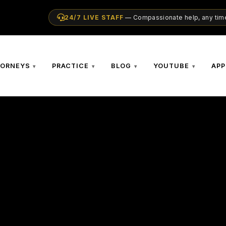
24/7 LIVE STAFF
— Compassionate help, any time
TORNEYS
PRACTICE
BLOG
YOUTUBE
APP