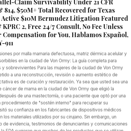
allel-Claim Survivability Under 21 CFR
& 814, $50M+ Total Recovered for Texas
 Active $10M Bermudez Litigation Featured
 KPRC 2, Free 24/7 Consult, No Fee Unless
 Compensation for You, Hablamos Español,
Y-911
iones por malla mamaria defectuosa, matriz dérmica acelular y
orbibles en la ciudad de Von Ormy: La guía completa para
as y sobrevivientes Para las mujeres de la ciudad de Von Ormy
tido a una reconstrucción, revisión o aumento estético de
tativa es de curación y restauración. Ya sea que usted sea una
e cáncer de mama en la ciudad de Von Ormy que eligió la
después de una mastectomía, o una paciente que optó por una
 procedimiento de "sostén interno" para recuperar su
sitó su confianza en los fabricantes de dispositivos médicos
n los materiales utilizados por su cirujano. Sin embargo, un
o de evidencia, testimonios de denunciantes y comunicaciones
 la FDA sugieren que muchos de los productos que se utilizan