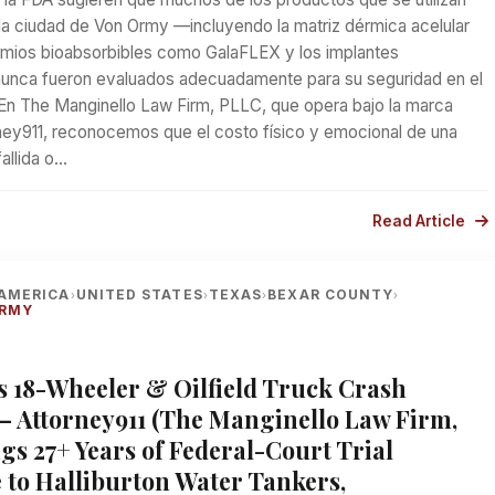
la ciudad de Von Ormy —incluyendo la matriz dérmica acelular
mios bioabsorbibles como GalaFLEX y los implantes
unca fueron evaluados adecuadamente para su seguridad en el
 En The Manginello Law Firm, PLLC, que opera bajo la marca
ney911, reconocemos que el costo físico y emocional de una
allida o…
Read Article
AMERICA
UNITED STATES
TEXAS
BEXAR COUNTY
›
›
›
›
ORMY
 18-Wheeler & Oilfield Truck Crash
— Attorney911 (The Manginello Law Firm,
gs 27+ Years of Federal-Court Trial
 to Halliburton Water Tankers,