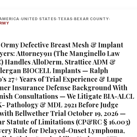
AMERICA
UNITED STATES
TEXAS
BEXAR COUNTY
›
›
›
›
ORMY
n Ormy Defective Breast Mesh & Implant
yers: Attorney911 (The Manginello Law
) Handles AlloDerm, Strattice ADM &
llergan BIOCELL Implants — Ralph
’s 27+ Years of Trial Experience & Lupe
rmer Insurance Defense Background With
nish Consultations — We Litigate BIA-ALCL
- Pathology & MDL 2921 Before Judge
 with Bellwether Trial October 19, 2026 —
ar Statute of Limitations (CP&RC § 16.003)
very Rule for Delayed-Onset Lymphoma,