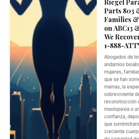
Riegel Par
Parts 803 
Families &
on ABC13 &
We Recover
1-888-ATT
Abogados de les
andamios bioabs
mujeres, famili
que se han some
mamas, la expec
sobreviviente d
reconstrucción 
mastopexia o un
confianza, depo
que suministraro
creciente cuerp
de seguridad de