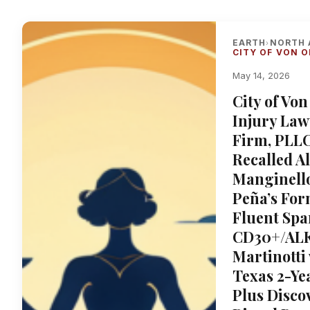
EARTH
NORTH 
›
CITY OF VON 
May 14, 2026
City of Vo
Injury Law
Firm, PLLC
Recalled A
Manginello
Peña’s Fo
Fluent Spa
CD30+/ALK
Martinotti
Texas 2-Ye
Plus Disco