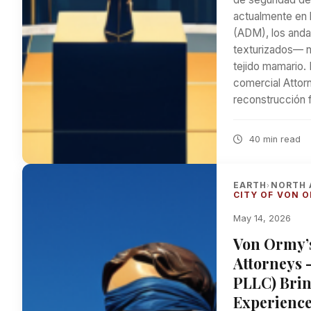
actualmente en 
(ADM), los anda
texturizados— n
tejido mamario.
comercial Attor
reconstrucción f
40 min read
EARTH
NORTH 
›
CITY OF VON 
May 14, 2026
Von Ormy’s
Attorneys 
PLLC) Brin
Experience