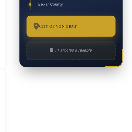
Bexar County
CITY OF VON ORMY
14
14 articles available