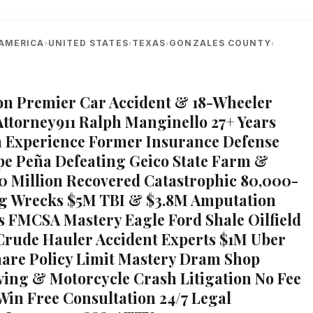
AMERICA
UNITED STATES
TEXAS
GONZALES COUNTY
›
›
›
›
xon Premier Car Accident & 18-Wheeler
Attorney911 Ralph Manginello 27+ Years
 Experience Former Insurance Defense
pe Peña Defeating Geico State Farm &
 Million Recovered Catastrophic 80,000-
ng Wrecks $5M TBI & $3.8M Amputation
s FMCSA Mastery Eagle Ford Shale Oilfield
rude Hauler Accident Experts $1M Uber
hare Policy Limit Mastery Dram Shop
ing & Motorcycle Crash Litigation No Fee
Win Free Consultation 24/7 Legal