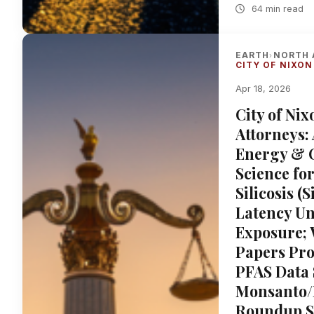
64 min read
EARTH
NORTH 
›
CITY OF NIXON
Apr 18, 2026
City of Ni
Attorneys:
Energy & 
Science fo
Silicosis (
Latency Un
Exposure; 
Papers Pro
PFAS Data 
Monsanto/B
Roundup Se