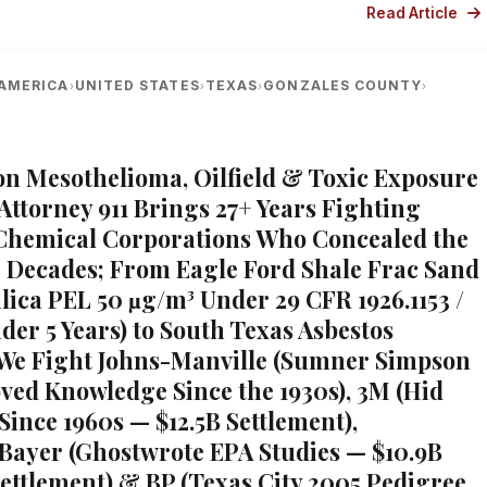
Read Article
AMERICA
UNITED STATES
TEXAS
GONZALES COUNTY
›
›
›
›
xon Mesothelioma, Oilfield & Toxic Exposure
 Attorney 911 Brings 27+ Years Fighting
Chemical Corporations Who Concealed the
r Decades; From Eagle Ford Shale Frac Sand
Silica PEL 50 µg/m³ Under 29 CFR 1926.1153 /
der 5 Years) to South Texas Asbestos
We Fight Johns-Manville (Sumner Simpson
ved Knowledge Since the 1930s), 3M (Hid
Since 1960s — $12.5B Settlement),
ayer (Ghostwrote EPA Studies — $10.9B
ttlement) & BP (Texas City 2005 Pedigree