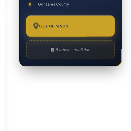
Gonzales County
CITY OF NIXON
8
8 articles available