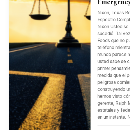
Emergency
Nixon, Texas Re
Espectro Comple
Nixon Usted se d
sucedió. Tal ve
Foods que no pu
teléfono mientra
mundo parece má
usted sabe se c
primer pensamien
medida que el po
peligrosa comie
construyendo un
hemos visto cóm
gerente, Ralph M
estatales y fed
en un instante.