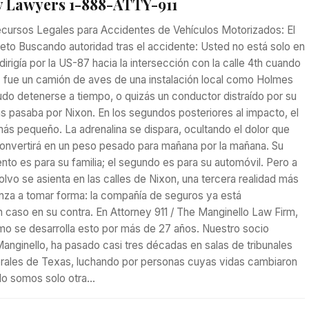
 Lawyers 1-888-ATTY-911
cursos Legales para Accidentes de Vehículos Motorizados: El
to Buscando autoridad tras el accidente: Usted no está solo en
irigía por la US-87 hacia la intersección con la calle 4th cuando
z fue un camión de aves de una instalación local como Holmes
do detenerse a tiempo, o quizás un conductor distraído por su
s pasaba por Nixon. En los segundos posteriores al impacto, el
s pequeño. La adrenalina se dispara, ocultando el dolor que
onvertirá en un peso pesado para mañana por la mañana. Su
to es para su familia; el segundo es para su automóvil. Pero a
lvo se asienta en las calles de Nixon, una tercera realidad más
nza a tomar forma: la compañía de seguros ya está
 caso en su contra. En Attorney 911 / The Manginello Law Firm,
o se desarrolla esto por más de 27 años. Nuestro socio
anginello, ha pasado casi tres décadas en salas de tribunales
erales de Texas, luchando por personas cuyas vidas cambiaron
 No somos solo otra…