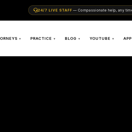
24/7 LIVE STAFF
— Compassionate help, any time
TORNEYS
PRACTICE
BLOG
YOUTUBE
APP