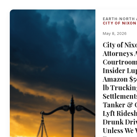
EARTH
NORTH 
›
CITY OF NIXON
May 8, 2026
City of Ni
Attorneys 
Courtroom
Insider Lu
Amazon $50
lb Trucki
Settlement
Tanker & C
Lyft Rides
Drunk Driv
Unless We 