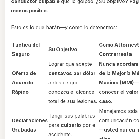
conductor culpable
que lo golpeó. ¿Su objetivo?
Pag
menos posible.
Esto es lo que harán—y cómo lo detenemos:
Táctica del
Cómo Attorney9
Su Objetivo
Seguro
Contrarresta
Lograr que acepte
Nunca acordam
Oferta de
centavos por dólar
de la Mejoría M
Acuerdo
antes de que
Máxima (MMI)
—
Rápido
conozca el alcance
conocer el
valor
total de sus lesiones.
caso
.
Manejamos toda
Terigir sus palabras
Declaraciones
comunicación co
para
culparlo
por el
Grabadas
—
usted nunca h
accidente.