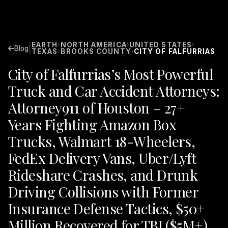
EARTH
NORTH AMERICA
UNITED STATES
›
›
›
|
Blog
TEXAS
BROOKS COUNTY
CITY OF FALFURRIAS
›
›
City of Falfurrias’s Most Powerful
Truck and Car Accident Attorneys:
Attorney911 of Houston – 27+
Years Fighting Amazon Box
Trucks, Walmart 18-Wheelers,
FedEx Delivery Vans, Uber/Lyft
Rideshare Crashes, and Drunk
Driving Collisions with Former
Insurance Defense Tactics, $50+
Million Recovered for TBI ($5M+),