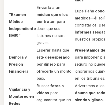
ellos
.
Enviarlo a un
Lupe Peña
cono
“Examen
médico que ellos
médicos
—él solí
Médico
contratan
para
contratarlos.
De
Independiente
decir que sus
informes sesga
(IME)”
lesiones no son
nuestros propios
graves.
Esperar hasta que
Presentamos d
Demora y
esté
desesperado
para imponer pla
Presión
por dinero
para
seguro no pued
Financiera
ofrecerle un monto
ignorarnos cuan
bajo.
en los tribunales
Buscar
fotos o
Advertimos a los 
Vigilancia y
videos
para
Asuma que todo
Monitoreo en
argumentar que no
siendo vigilado.
Redes