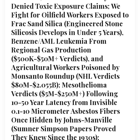
Denied Toxic Exposure Claims; We
Fight for Oilfield Workers Exposed to
Frac Sand Silica (Engineered Stone
Silicosis Develops in Under 5 Years),
Benzene/AML Leukemia From
Regional Gas Production
($500K-$50M+ Verdicts), and
Agricultural Workers Poisoned by
Monsanto Roundup (NHL Verdicts
$80M-$2.055B); Mesothelioma
Verdicts ($5M-$250M+) Following
10-50 Year Latency from Invisible
0.1-10 Micrometer Asbestos Fibers
Once Hidden by Johns-Manville
(Sumner Simpson Papers Proved
They Knew Since the 1930s);