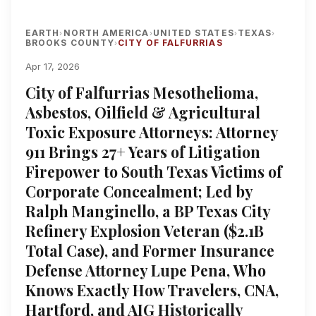
EARTH
NORTH AMERICA
UNITED STATES
TEXAS
›
›
›
›
BROOKS COUNTY
CITY OF FALFURRIAS
›
Apr 17, 2026
City of Falfurrias Mesothelioma,
Asbestos, Oilfield & Agricultural
Toxic Exposure Attorneys: Attorney
911 Brings 27+ Years of Litigation
Firepower to South Texas Victims of
Corporate Concealment; Led by
Ralph Manginello, a BP Texas City
Refinery Explosion Veteran ($2.1B
Total Case), and Former Insurance
Defense Attorney Lupe Pena, Who
Knows Exactly How Travelers, CNA,
Hartford, and AIG Historically