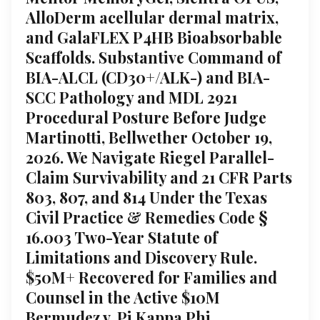
AlloDerm acellular dermal matrix,
and GalaFLEX P4HB Bioabsorbable
Scaffolds. Substantive Command of
BIA-ALCL (CD30+/ALK-) and BIA-
SCC Pathology and MDL 2921
Procedural Posture Before Judge
Martinotti, Bellwether October 19,
2026. We Navigate Riegel Parallel-
Claim Survivability and 21 CFR Parts
803, 807, and 814 Under the Texas
Civil Practice & Remedies Code §
16.003 Two-Year Statute of
Limitations and Discovery Rule.
$50M+ Recovered for Families and
Counsel in the Active $10M
Bermudez v. Pi Kappa Phi