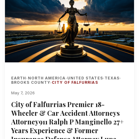
EARTH
NORTH AMERICA
UNITED STATES
TEXAS
›
›
›
›
BROOKS COUNTY
CITY OF FALFURRIAS
›
May 7, 2026
City of Falfurrias Premier 18-
Wheeler & Car Accident Attorneys
Attorney911 Ralph P Manginello 27+
Years Experience & Former
Insurance Defense Attorney Lupe