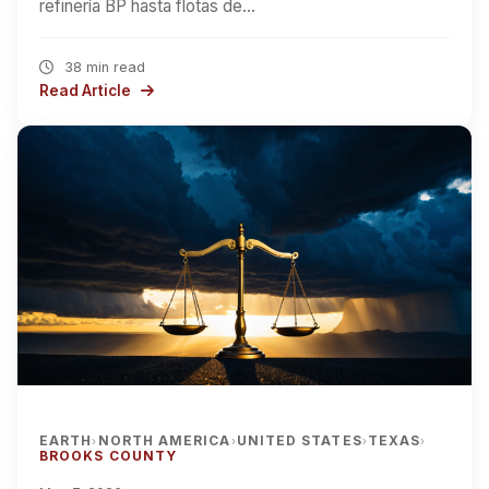
refinería BP hasta flotas de…
38 min read
Read Article
EARTH
NORTH AMERICA
UNITED STATES
TEXAS
›
›
›
›
BROOKS COUNTY