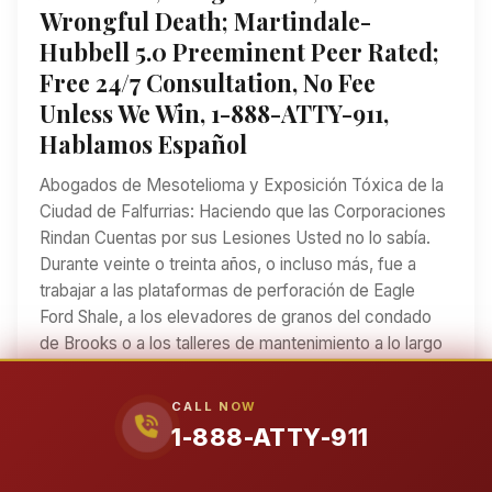
Wrongful Death; Martindale-
Hubbell 5.0 Preeminent Peer Rated;
Free 24/7 Consultation, No Fee
Unless We Win, 1-888-ATTY-911,
Hablamos Español
Abogados de Mesotelioma y Exposición Tóxica de la
Ciudad de Falfurrias: Haciendo que las Corporaciones
Rindan Cuentas por sus Lesiones Usted no lo sabía.
Durante veinte o treinta años, o incluso más, fue a
trabajar a las plataformas de perforación de Eagle
Ford Shale, a los elevadores de granos del condado
de Brooks o a los talleres de mantenimiento a lo largo
del corredor de la autopista 281. Cumplió con su
trabajo, mantuvo a su familia y regresó a casa cada
CALL NOW
noche confiando en que los materiales que
1-888-ATTY-911
manipulaba —el aislamiento, los solventes, la arena de
fracturación— eran seguros. Nadie le dijo que el polvo