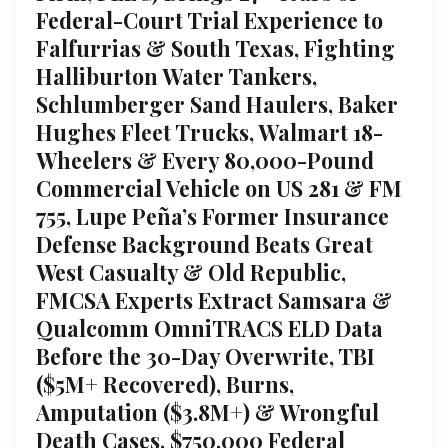
Federal-Court Trial Experience to
Falfurrias & South Texas, Fighting
Halliburton Water Tankers,
Schlumberger Sand Haulers, Baker
Hughes Fleet Trucks, Walmart 18-
Wheelers & Every 80,000-Pound
Commercial Vehicle on US 281 & FM
755, Lupe Peña’s Former Insurance
Defense Background Beats Great
West Casualty & Old Republic,
FMCSA Experts Extract Samsara &
Qualcomm OmniTRACS ELD Data
Before the 30-Day Overwrite, TBI
($5M+ Recovered), Burns,
Amputation ($3.8M+) & Wrongful
Death Cases, $750,000 Federal