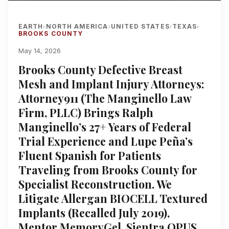
EARTH
NORTH AMERICA
UNITED STATES
TEXAS
›
›
›
›
BROOKS COUNTY
May 14, 2026
Brooks County Defective Breast
Mesh and Implant Injury Attorneys:
Attorney911 (The Manginello Law
Firm, PLLC) Brings Ralph
Manginello’s 27+ Years of Federal
Trial Experience and Lupe Peña’s
Fluent Spanish for Patients
Traveling from Brooks County for
Specialist Reconstruction. We
Litigate Allergan BIOCELL Textured
Implants (Recalled July 2019),
Mentor MemoryGel, Sientra OPUS,