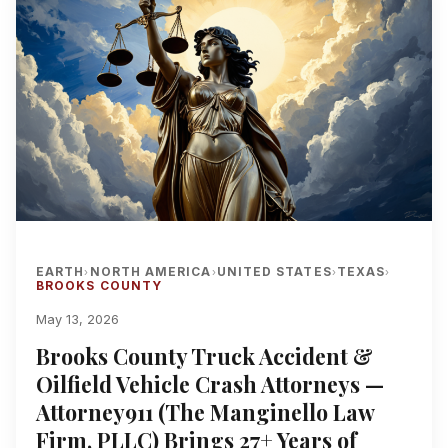
EARTH
NORTH AMERICA
UNITED STATES
TEXAS
›
›
›
›
BROOKS COUNTY
May 13, 2026
Brooks County Truck Accident &
Oilfield Vehicle Crash Attorneys —
Attorney911 (The Manginello Law
Firm, PLLC) Brings 27+ Years of